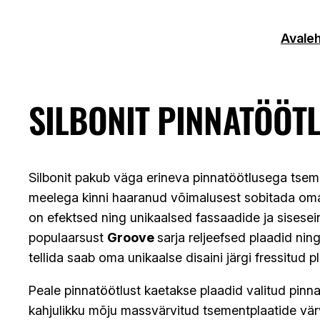
Liigu
sisu
Avaleh
juurde
SILBONIT PINNATÖÖT
Silbonit pakub väga erineva pinnatöötlusega tseme
meelega kinni haaranud võimalusest sobitada omav
on efektsed ning unikaalsed fassaadide ja sisesein
populaarsust
Groove
sarja reljeefsed plaadid ni
tellida saab oma unikaalse disaini järgi fressitud p
Peale pinnatöötlust kaetakse plaadid valitud pinna
kahjulikku mõju massvärvitud tsementplaatide värvi