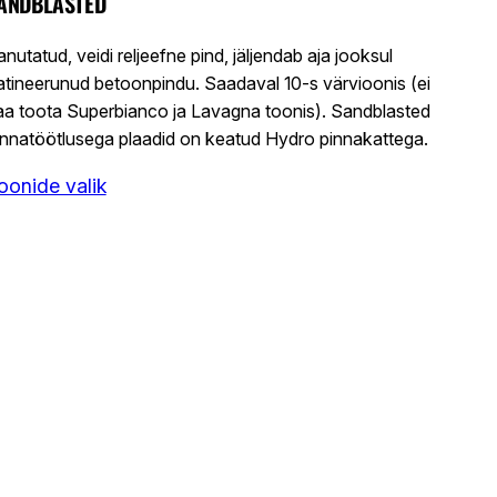
ANDBLASTED
anutatud, veidi reljeefne pind, jäljendab aja jooksul
atineerunud betoonpindu. Saadaval 10-s värvioonis (ei
aa toota Superbianco ja Lavagna toonis). Sandblasted
innatöötlusega plaadid on keatud Hydro pinnakattega.
oonide valik