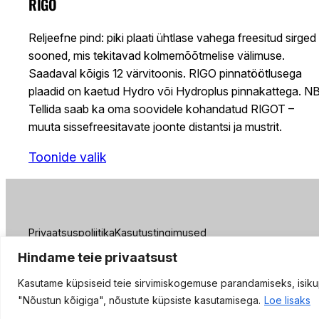
RIGO
Reljeefne pind: piki plaati ühtlase vahega freesitud sirged
sooned, mis tekitavad kolmemõõtmelise välimuse.
Saadaval kõigis 12 värvitoonis. RIGO pinnatöötlusega
plaadid on kaetud Hydro või Hydroplus pinnakattega. NB
Tellida saab ka oma soovidele kohandatud RIGOT –
muuta sissefreesitavate joonte distantsi ja mustrit.
Toonide valik
Privaatsuspoliitika
Kasutustingimused
Hindame teie privaatsust
© Silbonit Eesti 2025
Kasutame küpsiseid teie sirvimiskogemuse parandamiseks, isikupä
"Nõustun kõigiga", nõustute küpsiste kasutamisega.
Loe lisaks