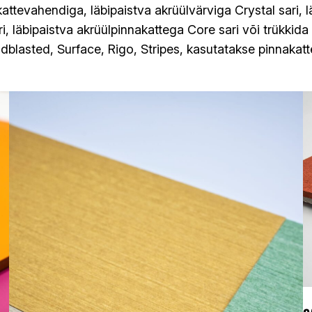
ttevahendiga, läbipaistva akrüülvärviga Crystal sari, l
i, läbipaistva akrüülpinnakattega Core sari või trükkida 
dblasted, Surface, Rigo, Stripes, kasutatakse pinnakatt