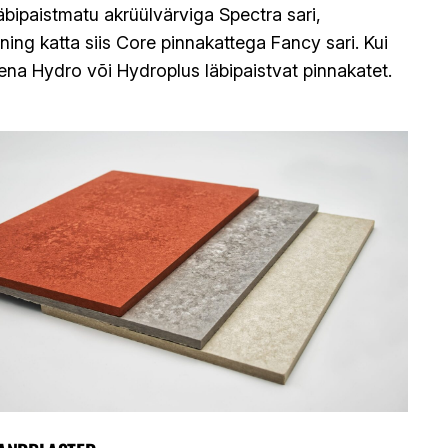
äbipaistmatu akrüülvärviga Spectra sari,
ning katta siis Core pinnakattega Fancy sari. Kui
ena Hydro või Hydroplus läbipaistvat pinnakatet.