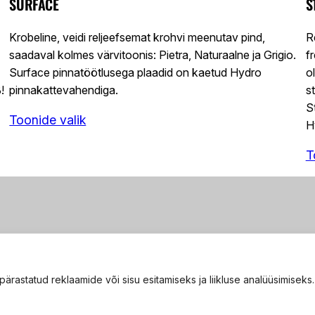
SURFACE
S
Krobeline, veidi reljeefsemat krohvi meenutav pind,
R
saadaval kolmes värvitoonis: Pietra, Naturaalne ja Grigio.
f
Surface pinnatöötlusega plaadid on kaetud Hydro
o
!
pinnakattevahendiga.
s
S
Toonide valik
H
T
rastatud reklaamide või sisu esitamiseks ja liikluse analüüsimiseks