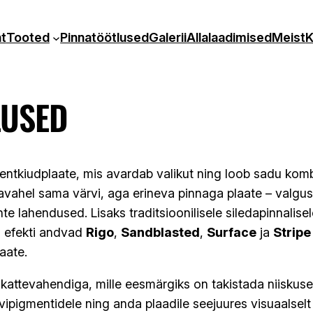
t
Tooted
Pinnatöötlused
Galerii
Allalaadimised
Meist
K
LUSED
ntkiudplaate, mis avardab valikut ning loob sadu kombi
ahel sama värvi, aga erineva pinnaga plaate – valgus 
te lahendused. Lisaks traditsioonilisele siledapinnalise
ng efekti andvad
Rigo
,
Sandblasted
,
Surface
ja
Stripe
laate.
kattevahendiga, mille eesmärgiks on takistada niiskuse 
pigmentidele ning anda plaadile seejuures visuaalselt e