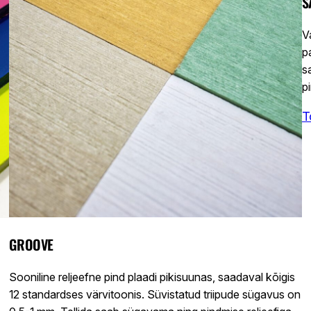
S
V
p
s
p
T
GROOVE
Sooniline reljeefne pind plaadi pikisuunas, saadaval kõigis
12 standardses värvitoonis. Süvistatud triipude sügavus on