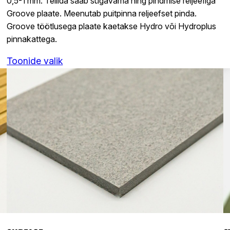
0,5-1 mm. Tellida saab sügavama ning pindmise reljeefiga
Groove plaate. Meenutab puitpinna reljeefset pinda.
Groove töötlusega plaate kaetakse Hydro või Hydroplus
pinnakattega.
Toonide valik