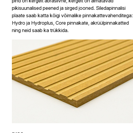
pind on kergelt abrasiivne, kergelt on aimatavad
pikisuunalised peened ja sirged jooned. Siledapinnalisi
plaate saab katta kõigi võimalike pinnakattevahenditega:
Hydro ja Hydroplus, Core pinnakate, akrüülpinnakatted
ning neid saab ka trükkida.