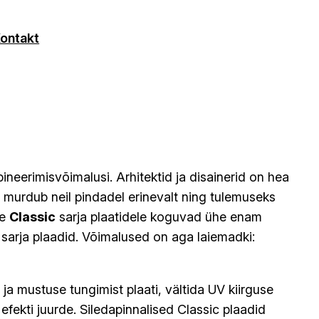
ontakt
neerimisvõimalusi. Arhitektid ja disainerid on hea
murdub neil pindadel erinevalt ning tulemuseks
le
Classic
sarja plaatidele koguvad ühe enam
sarja plaadid. Võimalused on aga laiemadki:
ja mustuse tungimist plaati, vältida UV kiirguse
fekti juurde. Siledapinnalised Classic plaadid