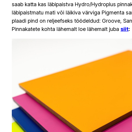
saab katta kas läbipaistva Hydro/Hydroplus pinnaka
läbipaistmatu mati või läikiva värviga Pigmenta sar
plaadi pind on reljeefseks töödeldud: Groove, San
Pinnakatete kohta lähemalt loe lähemalt juba
siit
: