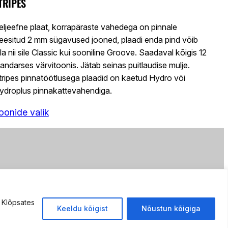
TRIPES
eljeefne plaat, korrapäraste vahedega on pinnale
reesitud 2 mm sügavused jooned, plaadi enda pind võib
lla nii sile Classic kui sooniline Groove. Saadaval kõigis 12
tandarses värvitoonis. Jätab seinas puitlaudise mulje.
tripes pinnatöötlusega plaadid on kaetud Hydro või
ydroplus pinnakattevahendiga.
oonide valik
. Klõpsates
Keeldu kõigist
Nõustun kõigiga